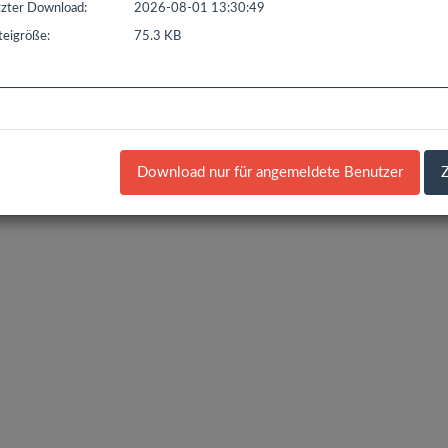
zter Download:
2026-08-01 13:30:49
t seit: 16.02.2016 | Letzter Download: 06.08.2026 09:39:40
eigröße:
75.3 KB
L1
Liste Sonstiges
Liste ETS
Download nur für angemeldete Benutzer