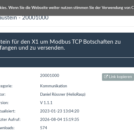
kies. Wenn Sie die Webseite weiter nutzen stimmen Sie der Verwendung von C
austein - 20001000
ETS Produktdatenbanken
Info / Hilfe
tein für den X1 um Modbus TCP Botschaften zu
angen und zu versenden.
20001000
Link kopieren
egorie:
Kommunikation
X1 um Modbus TCP Botschaften zu Empfangen und zu versenden.
or:
Daniel Rössner (HelioRasp)
sion:
V 1.1.1
ualisiert:
2023-01-23 13:04:20
zter Aufruf:
2026-08-04 15:19:35
nloads:
574