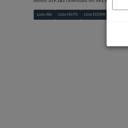
Bereits
319.183
Downloads mit
593.9 GB
gezähl
Liste Alle
Liste HS/FS
Liste EDOMI
Liste X1/