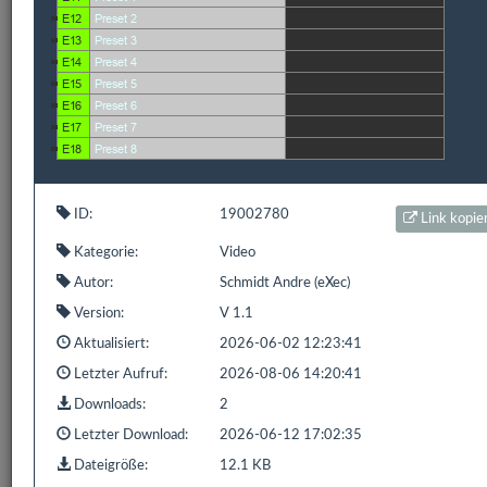
1 bis 1 von 1 Einträgen (gefiltert von 848 Einträgen)
Zurück
1
Nächste
Bereits
319.188
Downloads mit
593.9 GB
gezählt seit:
16.02.2016 | Letzter Download: 08.08.2026 17:27:54
ID:
19002780
Link kopie
Kategorie:
Video
Liste Alle
Liste HS/FS
Liste EDOMI
Liste X1/L1
Autor:
Schmidt Andre (eXec)
Liste Sonstiges
Liste ETS
Version:
V 1.1
Aktualisiert:
2026-06-02 12:23:41
Letzter Aufruf:
2026-08-06 14:20:41
Downloads:
2
Letzter Download:
2026-06-12 17:02:35
Dateigröße:
12.1 KB