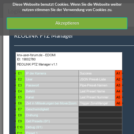
Diese Webseite benutzt Cookies. Wenn Sie die Webseite weiter
knx-user-forum Service
nutzen stimmen Sie der Verwendung von Cookies zu.
Logikbaustein - 19002780
Akzeptieren
REOLINK PTZ Manager
Downloads
Edomi
X1/L1
ETS Produktdatenbanken
Info / Hilfe
Edomi
ID
Kategorie
Kurzbeschreibung
Autor
Versi
19002780
Video
REOLINK PTZ
Schmidt
V 1.1
Manager
Andre