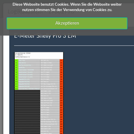
Diese Webseite benutzt Cookies. Wenn Sie die Webseite weiter
knx-user-forum Service
nutzen stimmen Sie der Verwendung von Cookies zu.
Logikbaustein - 19002770
Akzeptieren
E-Meter Shelly Pro 3 EM
Downloads
Edomi
X1/L1
ETS Produktdatenbanken
Info / Hilfe
Edomi
ID
Kategorie
Kurzbeschreibung
Autor
V
19002770
Lastmanagement
E-Meter Shelly Pro
Degner
V
3 EM
Michael