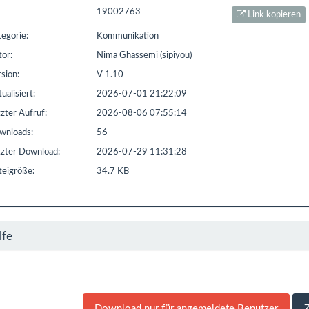
t seit: 16.02.2016 | Letzter Download: 08.08.2026 04:22:17
19002763
Link kopieren
egorie:
Kommunikation
L1
Liste Sonstiges
Liste ETS
or:
Nima Ghassemi (sipiyou)
sion:
V 1.10
ualisiert:
2026-07-01 21:22:09
zter Aufruf:
2026-08-06 07:55:14
nloads:
56
zter Download:
2026-07-29 11:31:28
eigröße:
34.7 KB
lfe
Download nur für angemeldete Benutzer