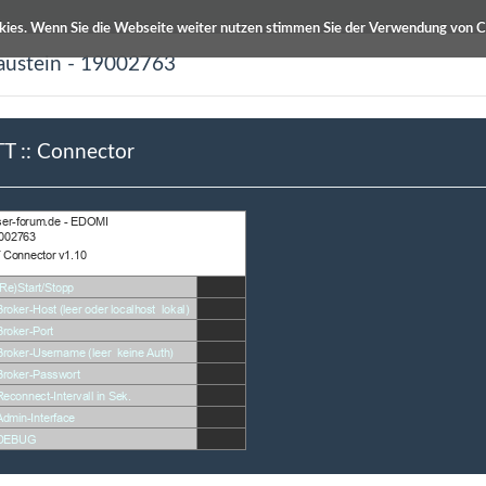
kies. Wenn Sie die Webseite weiter nutzen stimmen Sie der Verwendung von C
austein - 19002763
ETS Produktdatenbanken
Info / Hilfe
 :: Connector
beschreibung
Autor
 :: Connector
Nima Ghassemi