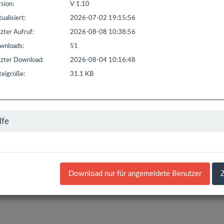
sion:
V 1.10
t seit: 16.02.2016 | Letzter Download: 08.08.2026 04:22:17
ualisiert:
2026-07-02 19:15:56
L1
Liste Sonstiges
Liste ETS
zter Aufruf:
2026-08-08 10:38:56
nloads:
51
zter Download:
2026-08-04 10:16:48
eigröße:
31.1 KB
lfe
Download nur für angemeldete Benutzer