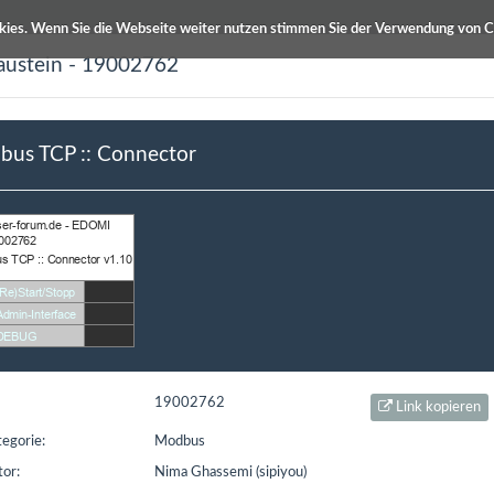
kies. Wenn Sie die Webseite weiter nutzen stimmen Sie der Verwendung von C
austein - 19002762
ETS Produktdatenbanken
Info / Hilfe
us TCP :: Connector
eibung
Autor
 :: Connector
Nima Ghassemi
19002762
Link kopieren
egorie:
Modbus
or:
Nima Ghassemi (sipiyou)