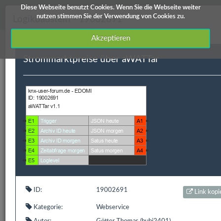
Diese Webseite benutzt Cookies. Wenn Sie die Webseite weiter
knx-user-forum Service
nutzen stimmen Sie der Verwendung von Cookies zu.
Logikbaustein - 19002691
Akzeptieren
Strommarktpreise über aWATTar
Downloads
Edomi
X1/L1
ETS Produktdatenbanken
Info / Hilfe
Edomi
ID
Kategorie
Kurzbeschreibung
Autor
Versi
ID:
19002691
Link kopi
19002691
Webservice
Strommarktpreise
Götter
V 1.1
Kategorie:
Webservice
über aWATTar
Thomas