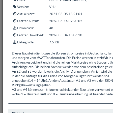
Autor:
Götter Thomas (bubi2401)
1 bis 1 von 1 Einträgen (gefiltert von 848 Einträgen)
Version:
V 1.1
Aktualisiert:
2024-03-05 15:21:04
Zurück
1
Nächste
Letzter Aufruf:
2026-06-14 02:20:02
Downloads:
48
Letzter Download:
2026-05-04 15:06:10
Dateigröße:
7.5 KB
Bereits
319.172
Downloads mit
593.9 GB
gezählt seit:
16.02.2016 | Letzter Download: 06.08.2026 19:14:44
Dieser Baustein dient dazu die Börsen Strompreise in Deutschland, für
und morgen vom aWATTar abzurufen. Die Preise werden in ct/kWh in 
Liste Alle
Liste HS/FS
Liste EDOMI
Liste X1/L1
Archiven gespeichert und sind die reinen Marktpreise ohne Steuern, U
Aufschläge etc. Die beiden Archive werden vor dem beschreiben gelee
Liste Sonstiges
Liste ETS
An E2 und E3 werden jeweils die Archiv ID angegeben. An E4 wird die
in der die Abfrage für die Preise von Morgen ausgeführt werden soll
angegeben (14 = 14Uhr). An den Ausgängen A1 und A2 wird der JSON
Rückgabewert ausgegeben.
A3 und A4 können zum triggern nachfolgender Bausteine verwendet 
wobei 1 = Baustein läuft und 0 = Bausteinbearbeitung ist beendet bede