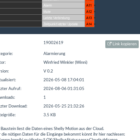
t seit: 16.02.2016 | Letzter Download: 05.08.2026 23:47:54
L1
Liste Sonstiges
Liste ETS
19002619
Link kopieren
egorie:
Alarmierung
or:
Winfried Winkler (Winni)
sion:
V 0.2
ualisiert:
2026-05-08 17:04:01
zter Aufruf:
2026-08-06 01:31:05
nloads:
1
zter Download:
2026-05-25 21:32:26
eigröße:
3.5 KB
 Baustein liest die Daten eines Shelly Motion aus der Cloud.
r die nötigen Daten für die Eingänge bekommt könnt ihr hier nachlesen: