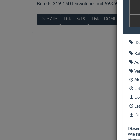
Bereits
319.150
Downloads mit
593.9 GB
gezähl
Liste Alle
Liste HS/FS
Liste EDOMI
Liste X1/
ID:
Kat
Aut
Ver
Akt
Let
Dow
Let
Dat
Dieser
Wie ih