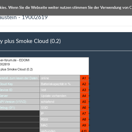
kies. Wenn Sie die Webseite weiter nutzen stimmen Sie der Verwendung von C
austein - 19002619
ETS Produktdatenbanken
Info / Hilfe
ly plus Smoke Cloud (0.2)
ibung
Autor
moke Cloud (0.2)
Winfried Winkler