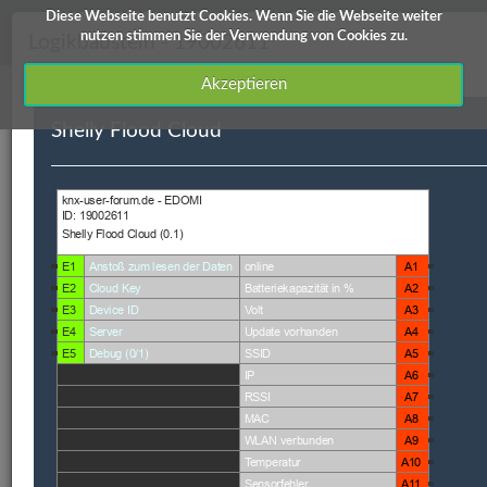
Diese Webseite benutzt Cookies. Wenn Sie die Webseite weiter
knx-user-forum Service
nutzen stimmen Sie der Verwendung von Cookies zu.
Logikbaustein - 19002611
Akzeptieren
Shelly Flood Cloud
Downloads
Edomi
X1/L1
ETS Produktdatenbanken
Info / Hilfe
Edomi
ID
Kategorie
Kurzbeschreibung
Autor
Vers
19002611
HS-
Shelly Flood Cloud
Winfried
V 0.
Webabfragen
Winkler