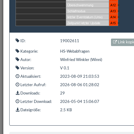
1 bis 1 von 1 Einträgen (gefiltert von 848 Einträgen)
Zurück
1
Nächste
ID:
19002611
Link kopi
Bereits
319.199
Downloads mit
593.9 GB
gezählt seit:
Kategorie:
HS-Webabfragen
16.02.2016 | Letzter Download: 10.08.2026 20:35:24
Autor:
Winfried Winkler (Winni)
Version:
V 0.1
Liste Alle
Liste HS/FS
Liste EDOMI
Liste X1/L1
Aktualisiert:
2023-08-09 21:03:53
Liste Sonstiges
Liste ETS
Letzter Aufruf:
2026-08-06 01:28:02
Downloads:
29
Letzter Download:
2026-05-04 15:06:07
Dateigröße:
2.5 KB