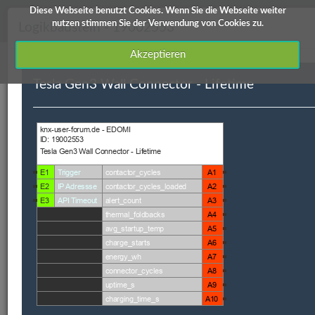
Diese Webseite benutzt Cookies. Wenn Sie die Webseite weiter
knx-user-forum Service
nutzen stimmen Sie der Verwendung von Cookies zu.
Logikbaustein - 19002553
Akzeptieren
Tesla Gen3 Wall Connector - Lifetime
Downloads
Edomi
X1/L1
ETS Produktdatenbanken
Info / Hilfe
Edomi
ID
Kategorie
Kurzbeschreibung
Autor
V
19002553
Lastmanagement
Tesla Gen3 Wall
Rainer
V
Connector -
Sträter
Lifetime