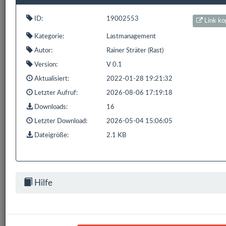
ID:
19002553
Link ko
1 bis 1 von 1 Einträgen (gefiltert von 848 Einträgen)
Kategorie:
Lastmanagement
Zurück
1
Nächste
Autor:
Rainer Sträter (Rast)
Version:
V 0.1
Aktualisiert:
2022-01-28 19:21:32
Letzter Aufruf:
2026-08-06 17:19:18
Bereits
319.188
Downloads mit
593.9 GB
gezählt seit:
16.02.2016 | Letzter Download: 08.08.2026 17:27:54
Downloads:
16
Letzter Download:
2026-05-04 15:06:05
Liste Alle
Liste HS/FS
Liste EDOMI
Liste X1/L1
Dateigröße:
2.1 KB
Liste Sonstiges
Liste ETS
Hilfe