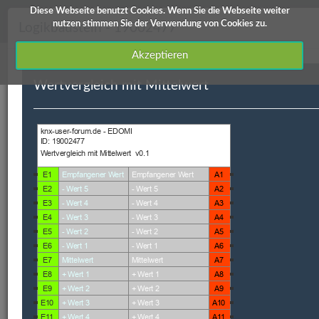
Diese Webseite benutzt Cookies. Wenn Sie die Webseite weiter
knx-user-forum Service
nutzen stimmen Sie der Verwendung von Cookies zu.
Logikbaustein - 19002477
Akzeptieren
Wertvergleich mit Mittelwert
Downloads
Edomi
X1/L1
ETS Produktdatenbanken
Info / Hilfe
Edomi
ID
Kategorie
Kurzbeschreibung
Autor
Versi
19002477
Vergleicher
Wertvergleich mit
Hardi
V 0.1
Mittelwert