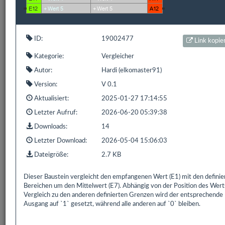
1 bis 1 von 1 Einträgen (gefiltert von 848 Einträgen)
Zurück
1
Nächste
ID:
19002477
Link kopie
Kategorie:
Vergleicher
Autor:
Hardi (elkomaster91)
Version:
V 0.1
Bereits
319.176
Downloads mit
593.9 GB
gezählt seit:
16.02.2016 | Letzter Download: 07.08.2026 00:52:47
Aktualisiert:
2025-01-27 17:14:55
Letzter Aufruf:
2026-06-20 05:39:38
Liste Alle
Liste HS/FS
Liste EDOMI
Liste X1/L1
Downloads:
14
Liste Sonstiges
Liste ETS
Letzter Download:
2026-05-04 15:06:03
Dateigröße:
2.7 KB
Dieser Baustein vergleicht den empfangenen Wert (E1) mit den definie
Bereichen um den Mittelwert (E7). Abhängig von der Position des Wert
Vergleich zu den anderen definierten Grenzen wird der entsprechende
Ausgang auf `1` gesetzt, während alle anderen auf `0` bleiben.