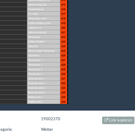
t seit: 16.02.2016 | Letzter Download: 07.08.2026 00:06:20
L1
Liste Sonstiges
Liste ETS
19002370
Link kopieren
egorie:
Wetter