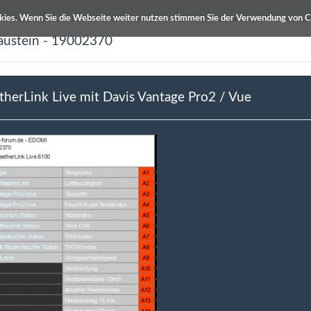
kies. Wenn Sie die Webseite weiter nutzen stimmen Sie der Verwendung von C
austein - 19002370
ETS Produktdatenbanken
Info / Hilfe
herLink Live mit Davis Vantage Pro2 / Vue
g
Autor
 mit Davis Vantage Pro2 / Vue
Laertes 