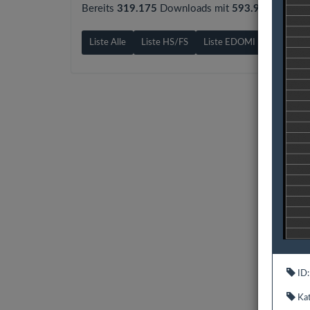
Bereits
319.175
Downloads mit
593.9 GB
gezähl
Liste Alle
Liste HS/FS
Liste EDOMI
Liste X1/
ID:
Kat