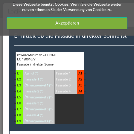
Diese Webseite benutzt Cookies. Wenn Sie die Webseite weiter
knx-user-forum Service
nutzen stimmen Sie der Verwendung von Cookies zu.
Logikbaustein - 19001677
Akzeptieren
Ermittelt ob die Fassade in direkter Sonne ist
Downloads
Edomi
X1/L1
ETS Produktdatenbanken
Info / Hilfe
Edomi
ID
Kategorie
Kurzbeschreibung
Autor
Ve
19001677
Astro
Ermittelt ob die
Otterstätter
V 
Fassade in direkter
Sonne ist