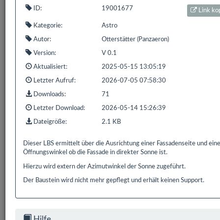
ID:
19001677
Link ko
1 bis 1 von 1 Einträgen (gefiltert von 848 Einträgen)
Kategorie:
Astro
Zurück
1
Nächste
Autor:
Otterstätter (Panzaeron)
Version:
V 0.1
Aktualisiert:
2025-05-15 13:05:19
Letzter Aufruf:
2026-07-05 07:58:30
Bereits
319.152
Downloads mit
593.9 GB
gezählt seit:
Downloads:
71
16.02.2016 | Letzter Download: 06.08.2026 07:33:44
Letzter Download:
2026-05-14 15:26:39
Dateigröße:
2.1 KB
Liste Alle
Liste HS/FS
Liste EDOMI
Liste X1/L1
Dieser LBS ermittelt über die Ausrichtung einer Fassadenseite und ei
Liste Sonstiges
Liste ETS
Öffnungswinkel ob die Fassade in direkter Sonne ist.
Hierzu wird extern der Azimutwinkel der Sonne zugeführt.
Der Baustein wird nicht mehr gepflegt und erhält keinen Support.
Hilfe