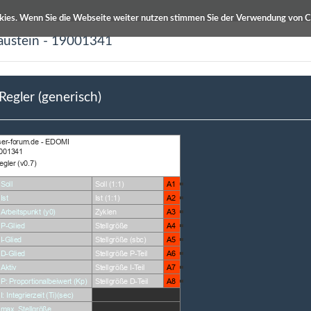
kies. Wenn Sie die Webseite weiter nutzen stimmen Sie der Verwendung von C
austein - 19001341
ETS Produktdatenbanken
Info / Hilfe
Regler (generisch)
schreibung
Autor
ler (generisch)
Tobi