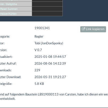
t seit: 16.02.2016 | Letzter Download: 08.08.2026 14:30:10
L1
Liste Sonstiges
Liste ETS
19001341
Link kopieren
egorie:
Regler
or:
Tobi (JonDonSponky)
sion:
V 0.7
ualisiert:
2025-01-08 19:44:57
zter Aufruf:
2026-08-06 14:12:39
nloads:
229
zter Download:
2026-05-31 19:21:27
eigröße:
5.8 KB
end auf folgendem Baustein LBS19000113 von Carsten, habe ich diesen ein we
 entwickelt.