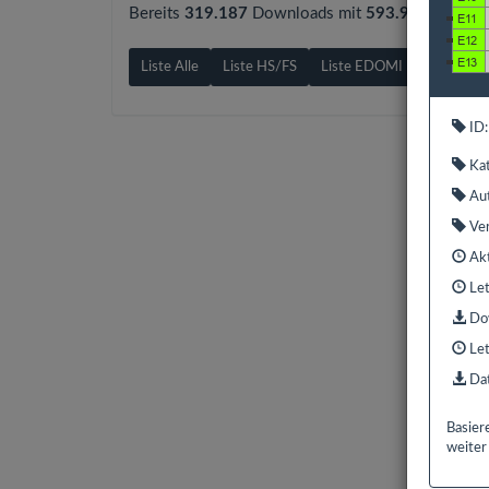
Bereits
319.187
Downloads mit
593.9 GB
gezähl
Liste Alle
Liste HS/FS
Liste EDOMI
Liste X1/
ID:
Kat
Aut
Ver
Akt
Let
Dow
Let
Dat
Basier
weiter