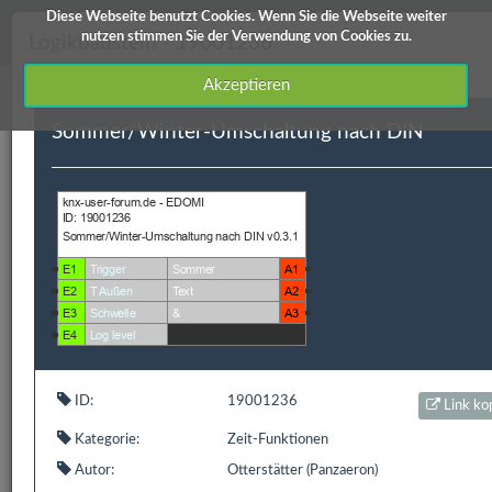
Diese Webseite benutzt Cookies. Wenn Sie die Webseite weiter
knx-user-forum Service
nutzen stimmen Sie der Verwendung von Cookies zu.
Logikbaustein - 19001236
Akzeptieren
Sommer/Winter-Umschaltung nach DIN
Downloads
Edomi
X1/L1
ETS Produktdatenbanken
Info / Hilfe
Edomi
ID:
19001236
Link ko
ID
Kategorie
Kurzbeschreibung
Autor
Ve
Kategorie:
Zeit-Funktionen
19001236
Zeit-
Sommer/Winter-
Otterstätter
V 
Funktionen
Umschaltung nach
Autor:
Otterstätter (Panzaeron)
DIN