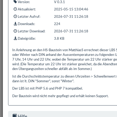
Version:
V 0.3.1
Aktualisiert:
2025-05-15 13:04:46
1 bis 1 von 1 Einträgen (gefiltert von 848 Einträgen)
Letzter Aufruf:
2026-07-31 11:26:18
Zurück
1
Nächste
Downloads:
224
Letzter Download:
2026-07-31 11:26:18
Dateigröße:
3.8 KB
Bereits
319.172
Downloads mit
593.9 GB
gezählt seit:
In Anlehnung an den HS-Baustein von MatthiasS errechnet dieser LB
16.02.2016 | Letzter Download: 06.08.2026 19:14:44
oder Winter nach DIN anhand der Aussentemperaturen zu folgenden U
7 Uhr, 14 Uhr und 22 Uhr, wobei die Temperatur um 22 Uhr stärker g
wird. (Die Temperatur um 22 Uhr ist stärker gewichet, da die Abendte
Liste Alle
Liste HS/FS
Liste EDOMI
Liste X1/L1
den Übergangszeiten schneller abfällt als im Sommer.)
Ist die Durchschnittstemperatur zu diesen Uhrzeiten > Schwellenwert 
Liste Sonstiges
Liste ETS
dann ist lt. DIN "Sommer", sonst "Winter".
Der LBS ist mit PHP 5.6 und PHP 7 kompatibel.
Der Baustein wird nicht mehr gepflegt und erhält keinen Support.
Hilfe