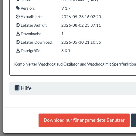
Autor:
Schmidt Andre (eXec)
1 bis 1 von 1 Einträgen (gefiltert von 848 Einträgen)
Version:
V 1.7
Aktualisiert:
2026-05-28 16:02:20
Zurück
1
Nächste
Letzter Aufruf:
2026-08-02 23:37:11
Downloads:
1
Letzter Download:
2026-05-30 21:10:35
Dateigröße:
8 KB
Bereits
319.170
Downloads mit
593.9 GB
gezählt seit:
16.02.2016 | Letzter Download: 06.08.2026 16:33:36
Kombinierter Watchdog aud Oszilator und Watchdog mit Sperrfunktion
Liste Alle
Liste HS/FS
Liste EDOMI
Liste X1/L1
Liste Sonstiges
Liste ETS
Hilfe
Download nur für angemeldete Benutzer