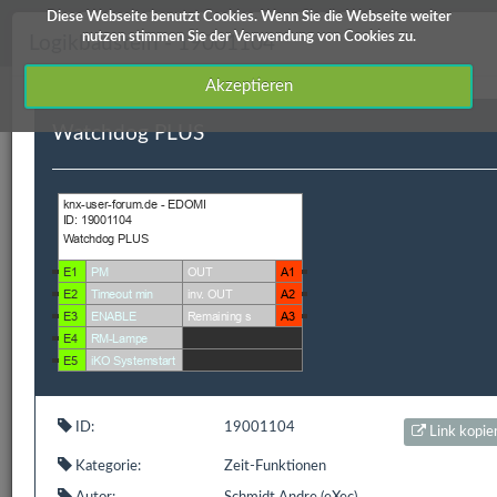
Diese Webseite benutzt Cookies. Wenn Sie die Webseite weiter
knx-user-forum Service
nutzen stimmen Sie der Verwendung von Cookies zu.
Logikbaustein - 19001104
Akzeptieren
Watchdog PLUS
Downloads
Edomi
X1/L1
ETS Produktdatenbanken
Info / Hilfe
Edomi
ID
Kategorie
Kurzbeschreibung
Autor
Versi
ID:
19001104
Link kopie
19001104
Zeit-
Watchdog PLUS
Schmidt
V 1.7
Kategorie:
Zeit-Funktionen
Funktionen
Andre