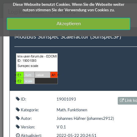
Diese Webseite benutzt Cookies. Wenn Sie die Webseite weiter
knx-user-forum Service
nutzen stimmen Sie der Verwendung von Cookies zu.
Logikbaustein - 19001093
Akzeptieren
ModBus Sunspec Scalefactor (SunspecSF)
Downloads
Edomi
X1/L1
ETS Produktdatenbanken
Info / Hilfe
Edomi
ID:
19001093
Link k
Kategorie:
Math. Funktionen
ID
Kategorie
Kurzbeschreibung
Autor
Vers
Autor:
Johannes Häfner (johannes2912)
19001093
Math.
ModBus Sunspec
Johannes
V 0.
Version:
V 0.1
Funktionen
Scalefactor
Häfner
Aktualisiert:
2022-05-22 20:24:51
(SunspecSF)