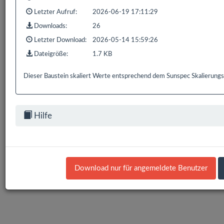
Letzter Aufruf:
2026-06-19 17:11:29
1 bis 1 von 1 Einträgen (gefiltert von 848 Einträgen)
Downloads:
26
Zurück
1
Nächste
Letzter Download:
2026-05-14 15:59:26
Dateigröße:
1.7 KB
Dieser Baustein skaliert Werte entsprechend dem Sunspec Skalierungs
Bereits
319.183
Downloads mit
593.9 GB
gezählt seit:
16.02.2016 | Letzter Download: 07.08.2026 21:23:50
Hilfe
Liste Alle
Liste HS/FS
Liste EDOMI
Liste X1/L1
Liste Sonstiges
Liste ETS
Download nur für angemeldete Benutzer