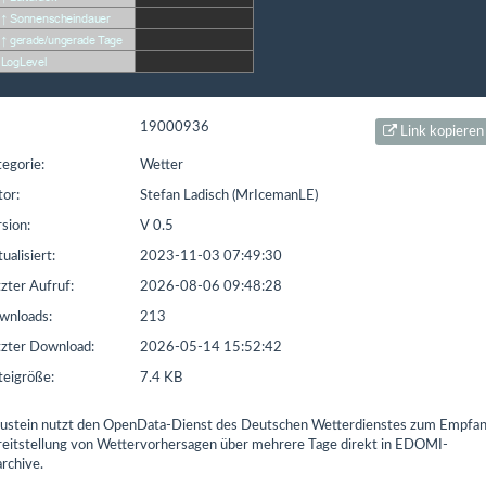
t seit: 16.02.2016 | Letzter Download: 07.08.2026 21:23:50
L1
Liste Sonstiges
Liste ETS
19000936
Link kopieren
egorie:
Wetter
or:
Stefan Ladisch (MrIcemanLE)
sion:
V 0.5
ualisiert:
2023-11-03 07:49:30
zter Aufruf:
2026-08-06 09:48:28
nloads:
213
zter Download:
2026-05-14 15:52:42
eigröße:
7.4 KB
ustein nutzt den OpenData-Dienst des Deutschen Wetterdienstes zum Empfa
reitstellung von Wettervorhersagen über mehrere Tage direkt in EDOMI-
rchive.