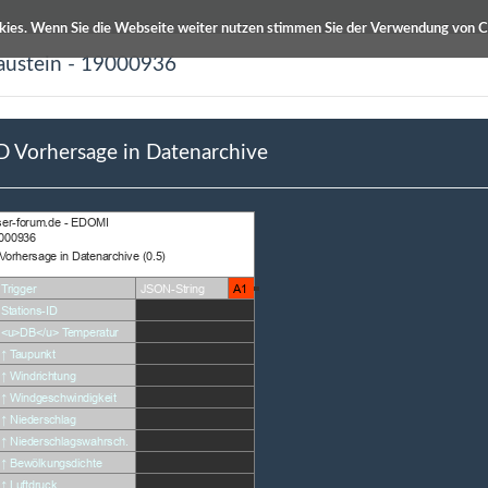
kies. Wenn Sie die Webseite weiter nutzen stimmen Sie der Verwendung von C
austein - 19000936
ETS Produktdatenbanken
Info / Hilfe
Vorhersage in Datenarchive
bung
Autor
ge in Datenarchive
Stefan Ladisch