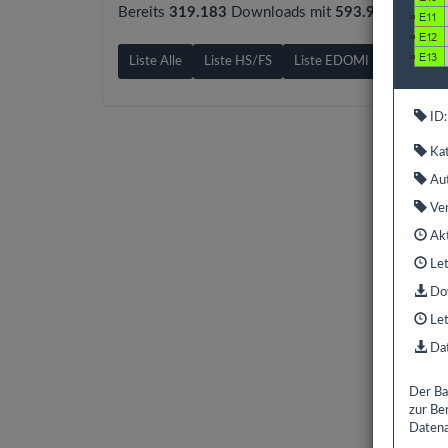
Bereits
319.183
Downloads mit
593.9 GB
gezähl
Liste Alle
Liste HS/FS
Liste EDOMI
Liste X1/
ID:
Kat
Aut
Ver
Akt
Let
Dow
Let
Dat
Der Ba
zur Be
Datena