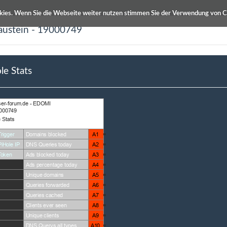
kies. Wenn Sie die Webseite weiter nutzen stimmen Sie der Verwendung von C
austein - 19000749
ETS Produktdatenbanken
Info / Hilfe
le Stats
hreibung
Autor
ats
Martin Ziegler