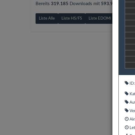
Bereits
319.185
Downloads mit
593.9 GB
gezähl
Liste Alle
Liste HS/FS
Liste EDOMI
Liste X1/
ID:
Kat
Aut
Ver
Akt
Let