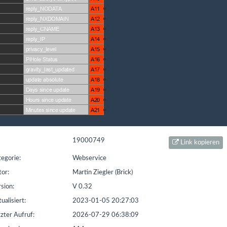
t seit: 16.02.2016 | Letzter Download: 08.08.2026 11:01:05
L1
Liste Sonstiges
Liste ETS
19000749
Link kopieren
egorie:
Webservice
or:
Martin Ziegler (Brick)
sion:
V 0.32
ualisiert:
2023-01-05 20:27:03
zter Aufruf:
2026-07-29 06:38:09