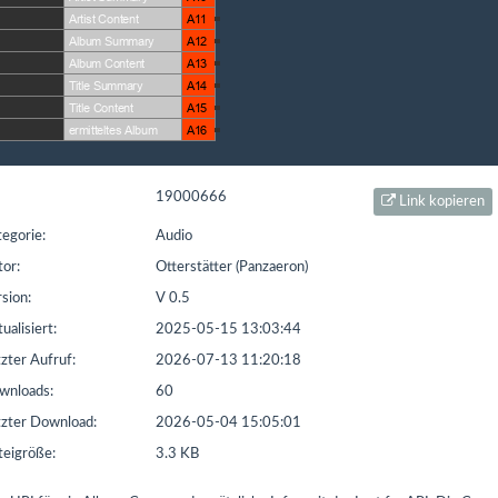
t seit: 16.02.2016 | Letzter Download: 08.08.2026 17:27:54
L1
Liste Sonstiges
Liste ETS
19000666
Link kopieren
egorie:
Audio
or:
Otterstätter (Panzaeron)
sion:
V 0.5
ualisiert:
2025-05-15 13:03:44
zter Aufruf:
2026-07-13 11:20:18
nloads:
60
zter Download:
2026-05-04 15:05:01
eigröße:
3.3 KB