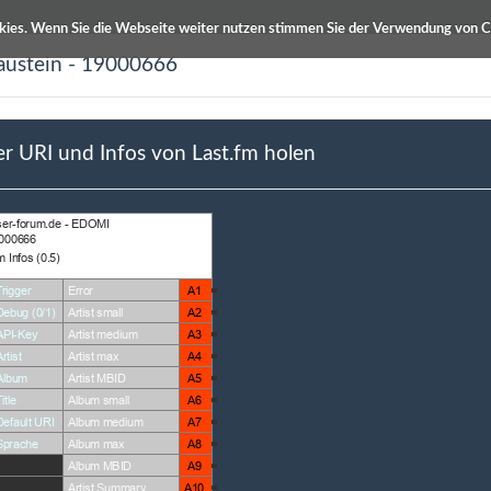
kies. Wenn Sie die Webseite weiter nutzen stimmen Sie der Verwendung von C
austein - 19000666
ETS Produktdatenbanken
Info / Hilfe
r URI und Infos von Last.fm holen
bung
Autor
 Infos von Last.fm holen
Otterstä