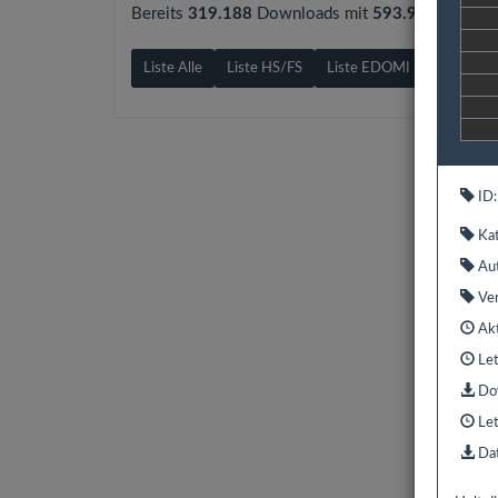
Bereits
319.188
Downloads mit
593.9 GB
gezähl
Liste Alle
Liste HS/FS
Liste EDOMI
Liste X1/
ID:
Kat
Aut
Ver
Akt
Let
Dow
Let
Dat