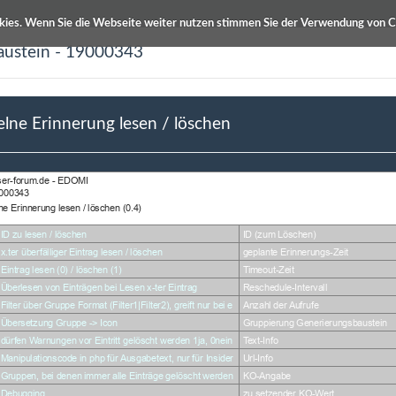
kies. Wenn Sie die Webseite weiter nutzen stimmen Sie der Verwendung von C
austein - 19000343
ETS Produktdatenbanken
Info / Hilfe
elne Erinnerung lesen / löschen
hreibung
Autor
Erinnerung lesen / löschen
Winfried Win