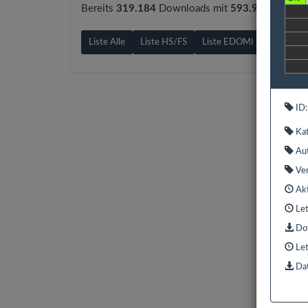
Bereits
319.184
Downloads mit
593.9 GB
gezähl
Liste Alle
Liste HS/FS
Liste EDOMI
Liste X1/
ID:
Kat
Aut
Ver
Akt
Let
Dow
Let
Dat