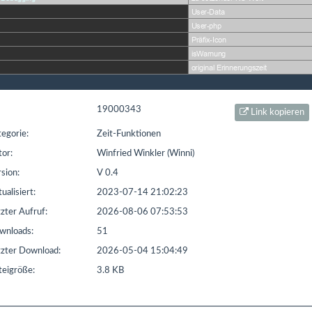
t seit: 16.02.2016 | Letzter Download: 08.08.2026 04:22:17
L1
Liste Sonstiges
Liste ETS
19000343
Link kopieren
egorie:
Zeit-Funktionen
or:
Winfried Winkler (Winni)
sion:
V 0.4
ualisiert:
2023-07-14 21:02:23
zter Aufruf:
2026-08-06 07:53:53
nloads:
51
zter Download:
2026-05-04 15:04:49
eigröße:
3.8 KB