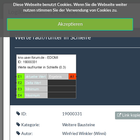
Diese Webseite benutzt Cookies. Wenn Sie die Webseite weiter
knx-user-forum Service
nutzen stimmen Sie der Verwendung von Cookies zu.
Logikbaustein - 19000331
Akzeptieren
Werte rauf/runter in Schleife
Downloads
Edomi
X1/L1
ETS Produktdatenbanken
Info / Hilfe
Edomi
ID:
19000331
Link kopi
ID
Kategorie
Kurzbeschreibung
Autor
Versi
Kategorie:
Weitere Bausteine
19000331
Weitere
Werte rauf/runter in
Winfried
V 0.3
Bausteine
Schleife
Winkler
Autor:
Winfried Winkler (Winni)