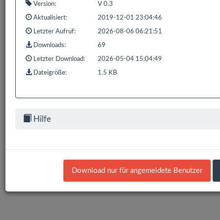
Version:
V 0.3
1 bis 1 von 1 Einträgen (gefiltert von 848 Einträgen)
Aktualisiert:
2019-12-01 23:04:46
Zurück
1
Nächste
Letzter Aufruf:
2026-08-06 06:21:51
Downloads:
69
Letzter Download:
2026-05-04 15:04:49
Dateigröße:
1.5 KB
Bereits
319.184
Downloads mit
593.9 GB
gezählt seit:
16.02.2016 | Letzter Download: 08.08.2026 04:22:17
Liste Alle
Hilfe
Liste HS/FS
Liste EDOMI
Liste X1/L1
Liste Sonstiges
Liste ETS
Download nur für angemeldete Benutzer