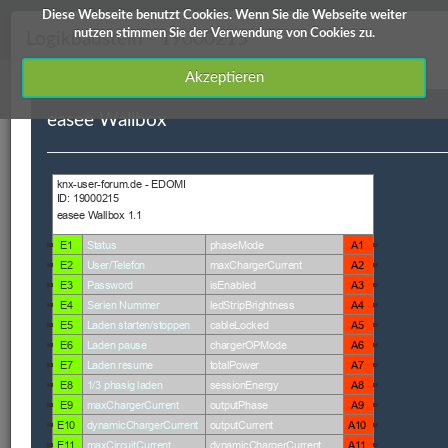
Diese Webseite benutzt Cookies. Wenn Sie die Webseite weiter
knx-user-forum Service
nutzen stimmen Sie der Verwendung von Cookies zu.
Logikbaustein - 19000215
Akzeptieren
easee Wallbox
Downloads
Edomi
X1/L1
ETS Produktdatenbanken
Info / Hilfe
Edomi
ID
Kategorie
Kurzbeschreibung
Autor
Ve
19000215
Kommunikation
easee Wallbox
Frank
V 
Endt