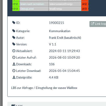
1 bis 1 von 1 Einträgen (gefiltert von 848 Einträgen)
Zurück
1
Nächste
ID:
19000215
Link ko
Kategorie:
Kommunikation
Autor:
Frank Endt (basaltnischl)
Bereits
319.150
Downloads mit
593.9 GB
gezählt seit:
Version:
V 1.1
16.02.2016 | Letzter Download: 05.08.2026 23:47:54
Aktualisiert:
2024-03-11 19:29:43
Liste Alle
Liste HS/FS
Liste EDOMI
Liste X1/L1
Letzter Aufruf:
2026-08-03 10:09:20
Downloads:
106
Liste Sonstiges
Liste ETS
Letzter Download:
2026-05-04 15:04:45
Dateigröße:
4.4 KB
LBS zur Abfrage / Einsgtellung der easee Wallbox