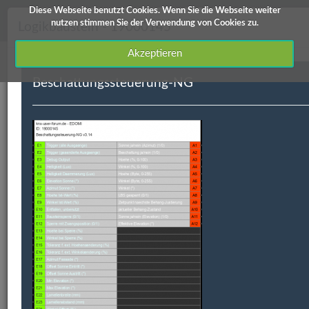
Diese Webseite benutzt Cookies. Wenn Sie die Webseite weiter
knx-user-forum Service
nutzen stimmen Sie der Verwendung von Cookies zu.
Logikbaustein - 19000145
Akzeptieren
Beschattungssteuerung-NG
Downloads
Edomi
X1/L1
ETS Produktdatenbanken
Info / Hilfe
Edomi
ID
Kategorie
Kurzbeschreibung
Autor
19000145
Astro
Beschattungssteuerung-
Yves
NG
Schumann