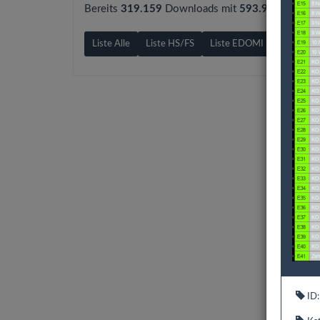
Bereits
319.159
Downloads mit
593.9 GB
gezähl
Liste Alle
Liste HS/FS
Liste EDOMI
Liste X1/
ID: