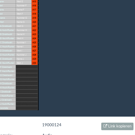
t seit: 16.02.2016 | Letzter Download: 06.08.2026 10:22:31
L1
Liste Sonstiges
Liste ETS
19000124
Link kopieren