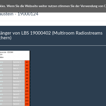
kies. Wenn Sie die Webseite weiter nutzen stimmen Sie der Verwendung von C
austein - 19000124
ETS Produktdatenbanken
Info / Hilfe
änger von LBS 19000402 (Multiroom Radiostreams
chern)
19000402 (Multiroom Radiostreams speichern)