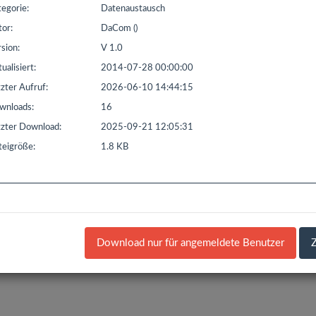
t seit: 16.02.2016 | Letzter Download: 06.08.2026 10:22:31
egorie:
Datenaustausch
or:
DaCom ()
L1
Liste Sonstiges
Liste ETS
sion:
V 1.0
ualisiert:
2014-07-28 00:00:00
zter Aufruf:
2026-06-10 14:44:15
nloads:
16
zter Download:
2025-09-21 12:05:31
eigröße:
1.8 KB
Download nur für angemeldete Benutzer