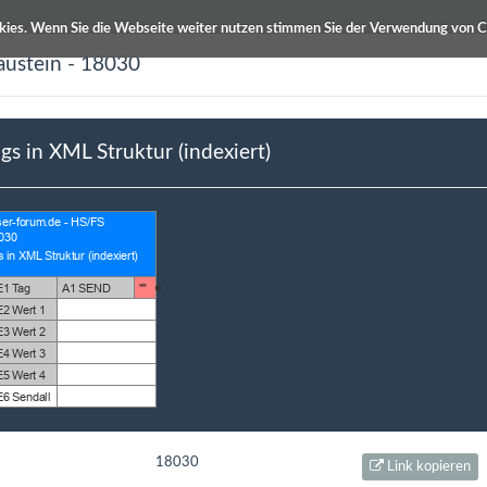
kies. Wenn Sie die Webseite weiter nutzen stimmen Sie der Verwendung von C
austein - 18030
ETS Produktdatenbanken
Info / Hilfe
ngs in XML Struktur (indexiert)
Kurzbeschreibung
usch
Strings in XML Struktur (indexiert)
18030
Link kopieren