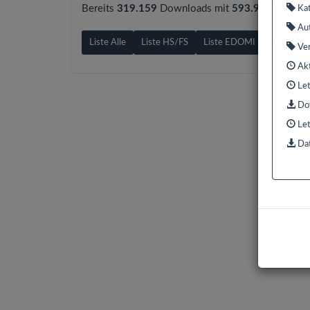
Bereits
319.159
Downloads mit
593.9 GB
gezähl
Kat
Aut
Liste Alle
Liste HS/FS
Liste EDOMI
Liste X1/
Ver
Akt
Let
Dow
Let
Dat