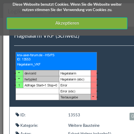
Diese Webseite benutzt Cookies. Wenn Sie die Webseite weiter
knx-user-forum Service
nutzen stimmen Sie der Verwendung von Cookies zu.
Logikbaustein - 13553
Akzeptieren
Hagelalarm VKF (Schweiz)
Downloads
Edomi
X1/L1
ETS Produktdatenbanken
Info / Hilfe
Downloads
ID
Hauptkategorie
Kategorie
Kurzbeschreibung
ID:
13553
13553
Homeserver
Weitere
Hagelalarm VKF
Kategorie:
Weitere Bausteine
Bausteine
(Schweiz)