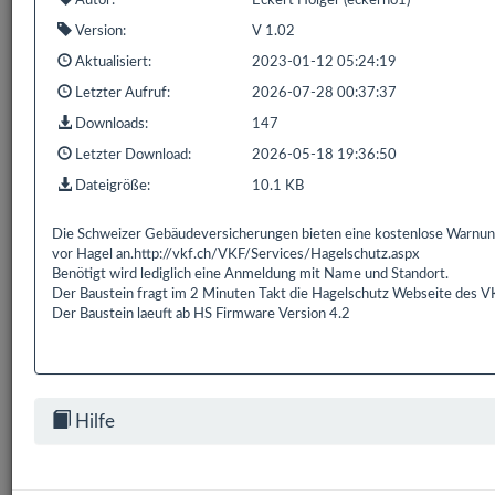
Autor:
Eckert Holger (eckerho1)
1 bis 1 von 1 Einträgen (gefiltert von 835 Einträgen)
Version:
V 1.02
Aktualisiert:
2023-01-12 05:24:19
Zurück
1
Nächste
Letzter Aufruf:
2026-07-28 00:37:37
Downloads:
147
Letzter Download:
2026-05-18 19:36:50
Dateigröße:
10.1 KB
Bereits
319.181
Downloads mit
593.9 GB
gezählt seit:
16.02.2016 | Letzter Download: 07.08.2026 15:06:01
Die Schweizer Gebäudeversicherungen bieten eine kostenlose Warnu
vor Hagel an.http://vkf.ch/VKF/Services/Hagelschutz.aspx
Liste Alle
Liste HS/FS
Liste EDOMI
Liste X1/L1
Benötigt wird lediglich eine Anmeldung mit Name und Standort.
Der Baustein fragt im 2 Minuten Takt die Hagelschutz Webseite des V
Liste Sonstiges
Liste ETS
Der Baustein laeuft ab HS Firmware Version 4.2
Hilfe