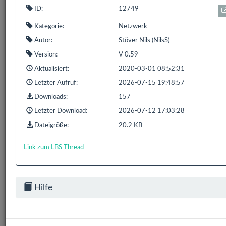
ID:
12749
1 bis 1 von 1 Einträgen (gefiltert von 835 Einträgen)
Kategorie:
Netzwerk
Zurück
1
Nächste
Autor:
Stöver Nils (NilsS)
Version:
V 0.59
Aktualisiert:
2020-03-01 08:52:31
Letzter Aufruf:
2026-07-15 19:48:57
Bereits
319.172
Downloads mit
593.9 GB
gezählt seit:
16.02.2016 | Letzter Download: 06.08.2026 19:14:44
Downloads:
157
Letzter Download:
2026-07-12 17:03:28
Liste Alle
Liste HS/FS
Liste EDOMI
Liste X1/L1
Dateigröße:
20.2 KB
Liste Sonstiges
Liste ETS
Link zum LBS Thread
Hilfe