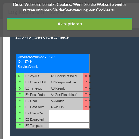
Diese Webseite benutzt Cookies. Wenn Sie die Webseite weiter
knx-user-forum Service
nutzen stimmen Sie der Verwendung von Cookies zu.
Logikbaustein - 12749
Akzeptieren
12749_ServiceCheck
Downloads
Edomi
X1/L1
ETS Produktdatenbanken
Info / Hilfe
Downloads
ID
Hauptkategorie
Kategorie
Kurzbeschreibung
12749
Homeserver
Netzwerk
12749_ServiceCheck