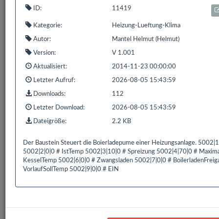
ID:
11419
1 bis 1 von 1 Einträgen (gefiltert von 835 Einträgen)
Kategorie:
Heizung-Lueftung-Klima
Zurück
1
Nächste
Autor:
Mantel Helmut (Helmut)
Version:
V 1.001
Aktualisiert:
2014-11-23 00:00:00
Letzter Aufruf:
2026-08-05 15:43:59
Bereits
319.172
Downloads mit
593.9 GB
gezählt seit:
Downloads:
112
16.02.2016 | Letzter Download: 06.08.2026 19:14:44
Letzter Download:
2026-08-05 15:43:59
Dateigröße:
2.2 KB
Liste Alle
Liste HS/FS
Liste EDOMI
Liste X1/L1
Der Baustein Steuert die Boierladepume einer Heizungsanlage. 5002|1
Liste Sonstiges
Liste ETS
5002|2|0|0 # IstTemp 5002|3|10|0 # Spreizung 5002|4|70|0 # Maxim
KesselTemp 5002|6|0|0 # Zwangsladen 5002|7|0|0 # BoilerladenFrei
VorlaufSollTemp 5002|9|0|0 # EIN