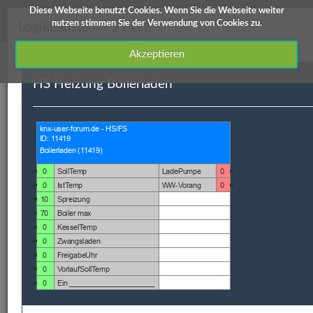
Diese Webseite benutzt Cookies. Wenn Sie die Webseite weiter
knx-user-forum Service
nutzen stimmen Sie der Verwendung von Cookies zu.
Logikbaustein - 11419
Akzeptieren
HS Heizung Boilerladen
Downloads
Edomi
X1/L1
ETS Produktdatenbanken
Info / Hilfe
Downloads
ID
Hauptkategorie
Kategorie
Kurzbeschreibung
11419
Homeserver
Heizung-
HS Heizung
Lueftung-
Boilerladen
Klima