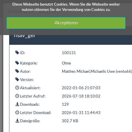
Diese Webseite benutzt Cookies. Wenn Sie die Webseite weiter
knx-user-forum Service
nutzen stimmen Sie der Verwendung von Cookies zu.
Download - 100131
Akzeptieren
hsav_ger
Downloads
Edomi
X1/L1
ID:
100131
ETS Produktdatenbanken
Info / Hilfe
Kategorie:
Ohne
Downloads
Autor:
Matthes Michael,Michaelis Uwe (vento66)
Version:
Aktualisiert:
2022-01-06 21:07:03
Letzter Aufruf:
2026-07-18 18:10:02
Downloads:
129
ID
Hauptkategorie
Kategorie
Kurzbeschreibung
Letzter Download:
2026-01-31 11:44:43
100131
Downloads
Ohne
hsav_ger
Dateigröße:
302.7 KB