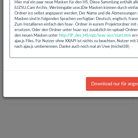
Hier mal ein paar neue Masken für den HS. Diese Sammlung enthält al
(UZSU,Cam Archiv, Werteingabe usw.)Die Masken können durch einfach
Ordner ico selbst angepasst werden. Der Name und die Abmessungen sol
1 bis 1 von 1 Einträgen (gefiltert von 835 Einträgen)
Masken sind in folgenden Sprachen verfügbar: Deutsch, englisch, franzö
Zurück
1
Nächste
Zum Installieren einfach den hsav- Ordner in eurem Projektordner mi
ersetzen. Oder den Ordner unter hsav-xyz zusätzlich im upload-Ordner 
den neuen Masken unter
http://IP_des_HS/opt/hsav-xyz/start.htm
err
ajax.js Files. Für Nutzer ohne XXAPI ist nichts zu beachten, Nutzer mi
nach ajax.js umbenennen. Danke auch noch mal an Uwe (michel38)
Bereits
319.184
Downloads mit
593.9 GB
gezählt seit:
16.02.2016 | Letzter Download: 08.08.2026 04:22:17
Liste Alle
Liste HS/FS
Liste EDOMI
Liste X1/L1
Download nur für ange
Liste Sonstiges
Liste ETS